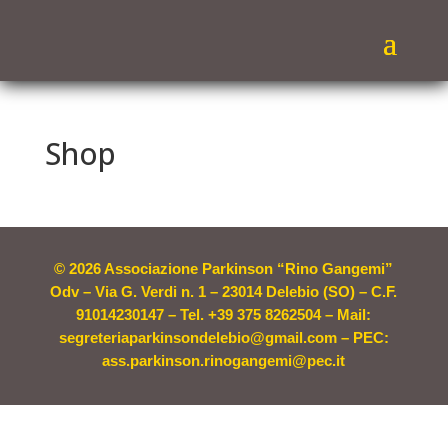
Shop
© 2026 Associazione Parkinson “Rino Gangemi”
Odv – Via G. Verdi n. 1 – 23014 Delebio (SO) – C.F.
91014230147 – Tel. +39 375 8262504 – Mail:
segreteriaparkinsondelebio@gmail.com – PEC:
ass.parkinson.rinogangemi@pec.it