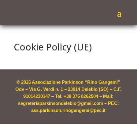
Cookie Policy (UE)
© 2026 Associazione Parkinson “Rino Gangemi”
Odv – Via G. Verdi n. 1 – 23014 Delebio (SO) – C.F.
91014230147 – Tel. +39 375 8262504 – Mail:
segreteriaparkinsondelebio@gmail.com – PEC:
ass.parkinson.rinogangemi@pec.it